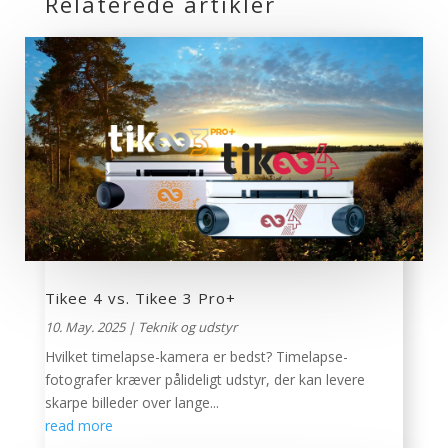
Relaterede artikler
Tikee 4 vs. Tikee 3 Pro+
10. May. 2025
|
Teknik og udstyr
Hvilket timelapse-kamera er bedst? Timelapse-
fotografer kræver pålideligt udstyr, der kan levere
skarpe billeder over lange...
read more