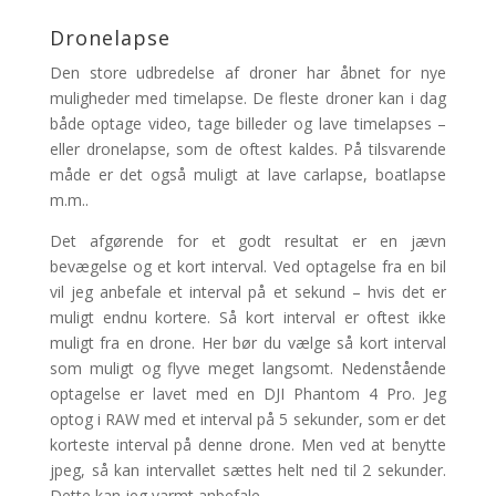
Dronelapse
Den store udbredelse af droner har åbnet for nye
muligheder med timelapse. De fleste droner kan i dag
både optage video, tage billeder og lave timelapses –
eller dronelapse, som de oftest kaldes. På tilsvarende
måde er det også muligt at lave carlapse, boatlapse
m.m..
Det afgørende for et godt resultat er en jævn
bevægelse og et kort interval. Ved optagelse fra en bil
vil jeg anbefale et interval på et sekund – hvis det er
muligt endnu kortere. Så kort interval er oftest ikke
muligt fra en drone. Her bør du vælge så kort interval
som muligt og flyve meget langsomt. Nedenstående
optagelse er lavet med en DJI Phantom 4 Pro. Jeg
optog i RAW med et interval på 5 sekunder, som er det
korteste interval på denne drone. Men ved at benytte
jpeg, så kan intervallet sættes helt ned til 2 sekunder.
Dette kan jeg varmt anbefale.