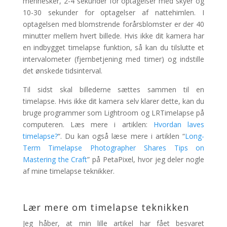
mennesker, 2-4 sekunder for optagelser med skyer og
10-30 sekunder for optagelser af nattehimlen. I
optagelsen med blomstrende forårsblomster er der 40
minutter mellem hvert billede. Hvis ikke dit kamera har
en indbygget timelapse funktion, så kan du tilslutte et
intervalometer (fjernbetjening med timer) og indstille
det ønskede tidsinterval.
Til sidst skal billederne sættes sammen til en
timelapse. Hvis ikke dit kamera selv klarer dette, kan du
bruge programmer som Lightroom og LRTimelapse på
computeren. Læs mere i artiklen:
Hvordan laves
timelapse?
“. Du kan også læse mere i artiklen “
Long-
Term Timelapse Photographer Shares Tips on
Mastering the Craft
” på PetaPixel, hvor jeg deler nogle
af mine timelapse teknikker.
Lær mere om timelapse teknikken
Jeg håber, at min lille artikel har fået besvaret