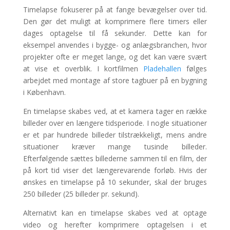
Timelapse fokuserer på at fange bevægelser over tid.
Den gør det muligt at komprimere flere timers eller
dages optagelse til få sekunder. Dette kan for
eksempel anvendes i bygge- og anlægsbranchen, hvor
projekter ofte er meget lange, og det kan være svært
at vise et overblik. I kortfilmen
Pladehallen
følges
arbejdet med montage af store tagbuer på en bygning
i København.
En timelapse skabes ved, at et kamera tager en række
billeder over en længere tidsperiode. I nogle situationer
er et par hundrede billeder tilstrækkeligt, mens andre
situationer kræver mange tusinde billeder.
Efterfølgende sættes billederne sammen til en film, der
på kort tid viser det længerevarende forløb. Hvis der
ønskes en timelapse på 10 sekunder, skal der bruges
250 billeder (25 billeder pr. sekund).
Alternativt kan en timelapse skabes ved at optage
video og herefter komprimere optagelsen i et