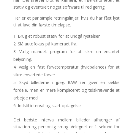
har. Det kræver blot et kamera, et intervalometer, et
stativ og eventuelt noget software til redigering.
Her er et par simple retningslinjer, hvis du har fået lyst
til at lave din første timelapse.
Brug et robust stativ for at undgå rystelser.
Slå autofokus på kameraet fra.
Vælg manuelt program for at sikre en ensartet
belysning.
Vælg en fast farvetemperatur (hvidbalance) for at
sikre ensartede farver.
Skyd billederne i jpeg. RAW-filer giver en række
fordele, men er mere kompliceret og tidskrævende at
arbejde med.
Indstil interval og start optagelse.
Det bedste interval mellem billeder afhænger af
situation og personlig smag. Velegnet er 1 sekund for