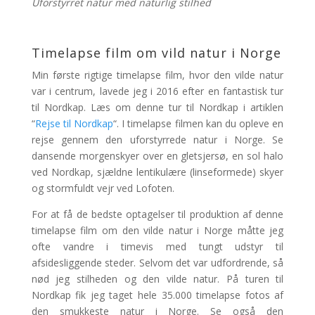
Uforstyrret natur med naturlig stilhed
Timelapse film om vild natur i Norge
Min første rigtige timelapse film, hvor den vilde natur
var i centrum, lavede jeg i 2016 efter en fantastisk tur
til Nordkap. Læs om denne tur til Nordkap i artiklen
“
Rejse til Nordkap
“. I timelapse filmen kan du opleve en
rejse gennem den uforstyrrede natur i Norge. Se
dansende morgenskyer over en gletsjersø, en sol halo
ved Nordkap, sjældne lentikulære (linseformede) skyer
og stormfuldt vejr ved Lofoten.
For at få de bedste optagelser til produktion af denne
timelapse film om den vilde natur i Norge måtte jeg
ofte vandre i timevis med tungt udstyr til
afsidesliggende steder. Selvom det var udfordrende, så
nød jeg stilheden og den vilde natur. På turen til
Nordkap fik jeg taget hele 35.000 timelapse fotos af
den smukkeste natur i Norge. Se også den