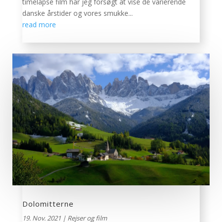
timelapse film har jeg forsøgt at vise de varierende
danske årstider og vores smukke...
read more
Dolomitterne
19. Nov. 2021
|
Rejser og film