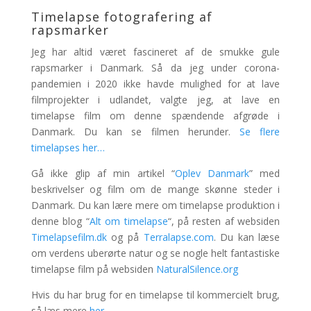
Timelapse fotografering af
rapsmarker
Jeg har altid været fascineret af de smukke gule
rapsmarker i Danmark. Så da jeg under corona-
pandemien i 2020 ikke havde mulighed for at lave
filmprojekter i udlandet, valgte jeg, at lave en
timelapse film om denne spændende afgrøde i
Danmark. Du kan se filmen herunder.
Se flere
timelapses her…
Gå ikke glip af min artikel “
Oplev Danmark
” med
beskrivelser og film om de mange skønne steder i
Danmark. Du kan lære mere om timelapse produktion i
denne blog “
Alt om timelapse
“, på resten af websiden
Timelapsefilm.dk
og på
Terralapse.com
. Du kan læse
om verdens uberørte natur og se nogle helt fantastiske
timelapse film på websiden
NaturalSilence.org
Hvis du har brug for en timelapse til kommercielt brug,
så læs mere
her
.