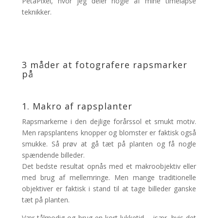
PetaPixel, hvor jeg deler nogle af mine timelapse
teknikker.
3 måder at fotografere rapsmarker
på
1. Makro af rapsplanter
Rapsmarkerne i den dejlige forårssol et smukt motiv.
Men rapsplantens knopper og blomster er faktisk også
smukke. Så prøv at gå tæt på planten og få nogle
spændende billeder.
Det bedste resultat opnås med et makroobjektiv eller
med brug af mellemringe. Men mange traditionelle
objektiver er faktisk i stand til at tage billeder ganske
tæt på planten.
Vær tålmodig og brug en kort lukketid – især, hvis det