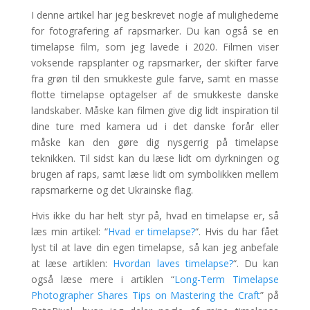
I denne artikel har jeg beskrevet nogle af mulighederne
for fotografering af rapsmarker. Du kan også se en
timelapse film, som jeg lavede i 2020. Filmen viser
voksende rapsplanter og rapsmarker, der skifter farve
fra grøn til den smukkeste gule farve, samt en masse
flotte timelapse optagelser af de smukkeste danske
landskaber. Måske kan filmen give dig lidt inspiration til
dine ture med kamera ud i det danske forår eller
måske kan den gøre dig nysgerrig på timelapse
teknikken. Til sidst kan du læse lidt om dyrkningen og
brugen af raps, samt læse lidt om symbolikken mellem
rapsmarkerne og det Ukrainske flag.
Hvis ikke du har helt styr på, hvad en timelapse er, så
læs min artikel: “
Hvad er timelapse?
“. Hvis du har fået
lyst til at lave din egen timelapse, så kan jeg anbefale
at læse artiklen:
Hvordan laves timelapse?
“. Du kan
også læse mere i artiklen “
Long-Term Timelapse
Photographer Shares Tips on Mastering the Craft
” på