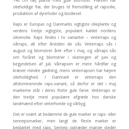
140 cm høj plante med gule blomster. Planten har
olieholdige frø, der bruges til fremstilling af rapsolie,
produktion af dyrefoder og biodiesel.
Raps er Europas og Danmarks vigtigste olieplante og
verdens tredje vigtigste, populært kaldet nordens
olivenolie. Raps findes i to varianter – vinterraps og
vårraps, alt efter årstiden de sås. Vinterraps sås i
august og blomstrer året efter i maj, og vårraps sås
om foråret og blomstrer i slutningen af juni og
begyndelsen af juli. Vårrapsen er mere hårdfør og
kræver mindre gødning, mens vinterrapsen har højere
olieholdighed. I Danmark er vinterraps den
altdominerende raps-variant, så derfor er det i maj
markerne står i deres flotte gule farve. Vinterraps er
den tredje mest populære afgrøde hos danske
landmænd efter vinterhvede og vårbyg.
Det er svært at bedømme de gule marker er raps- eller
sennepsmarker, men langt de fleste marker er
beplantet med raps. Sennep optræder mange steder